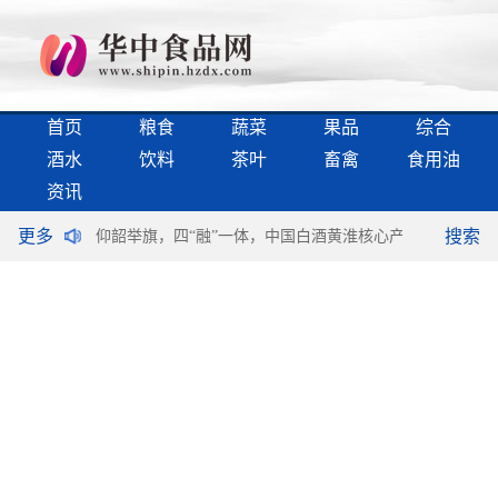
首页
粮食
蔬菜
果品
综合
酒水
饮料
茶叶
畜禽
食用油
资讯
更多
搜索
不谈“满意”
仰韶举旗，四“融”一体，中国白酒黄淮核心产区再发最强