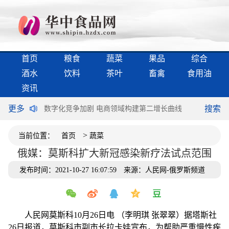
首页
粮食
蔬菜
果品
综合
酒水
饮料
茶叶
畜禽
食用油
资讯
更多
搜索
不谈“满意”
数字化竞争加剧 电商领域构建第二增长曲线
加快释放新
>
当前位置：
首页
蔬菜
俄媒：莫斯科扩大新冠感染新疗法试点范围
发布时间：2021-10-27 16:07:59
来源：人民网-俄罗斯频道
人民网莫斯科10月26日电 （李明琪 张翠翠）据塔斯社
26日报道，莫斯科市副市长拉卡娃宣布，为帮助严重慢性疾