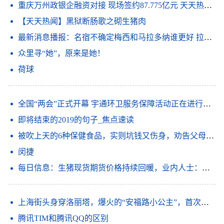
重庆万州政银企融资对接 现场签约87.775亿元 天天热点评
【天天热闻】黑狱断肠歌之砌生猪肉
最新消息播报：名宿不确定梅西和马拉多纳谁更好 拉波尔塔谈梅西离队我必须做出这样的决定俱乐部高于所有人_观天下
众里寻“她”，原来是她！
荷球
全国“两会”正式开幕 宇通环卫服务保障活动正在进行时 信息
即将结束的2019的句子_焦点速读
被吹上天的6种保健食品，实则坑钱又伤身，劝告父母：谨慎购买|世界要闻
闵捷
每日信息：生猪现货期货价格持续回暖，业内人士：产业行稳致远还需强链补链
上海街头身穿洛丽塔，爆火的“安福路小公主”，首次回应性别疑问
腾讯TIM和腾讯QQ的区别