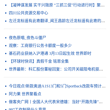
【凝神谋发展 实干兴陇原 “三抓三促”行动进行时】聚焦短板补弱项 放大优势强特色——金塔县深入开展“三抓三促”行动
四川公共资源交易中心
左迁龙标遥有此寄翻译_闻王昌龄左迁龙标遥有此寄的意思_天天速看料
夜色原唱_夜色斗僵尸
观察：工商银行公务卡额度一般多少
基石药业获纳入沪港通 3月13日起生效 世界即时
【环球时快讯】真假千金 铭恩全集
世界最新：科汇股份董秘回复：公司开关磁阻电机驱动系统入选第六批山东省制造业单项冠军产品
今日观点!新款奥迪A1S13门和5门Sportback改款车预计将于上半年投放市场
阿力果 世界聚看点
做客央广网丨全国人大代表宋德雄：当好“开路先锋”打造区域科技创新中心
997工作制是什么意思