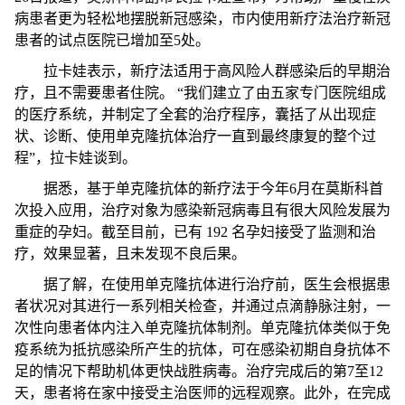
病患者更为轻松地摆脱新冠感染，市内使用新疗法治疗新冠
患者的试点医院已增加至5处。
拉卡娃表示，新疗法适用于高风险人群感染后的早期治
疗，且不需要患者住院。 “我们建立了由五家专门医院组成
的医疗系统，并制定了全套的治疗程序，囊括了从出现症
状、诊断、使用单克隆抗体治疗一直到最终康复的整个过
程”，拉卡娃谈到。
据悉，基于单克隆抗体的新疗法于今年6月在莫斯科首
次投入应用，治疗对象为感染新冠病毒且有很大风险发展为
重症的孕妇。截至目前，已有 192 名孕妇接受了监测和治
疗，效果显著，且未发现不良后果。
据了解，在使用单克隆抗体进行治疗前，医生会根据患
者状况对其进行一系列相关检查，并通过点滴静脉注射，一
次性向患者体内注入单克隆抗体制剂。单克隆抗体类似于免
疫系统为抵抗感染所产生的抗体，可在感染初期自身抗体不
足的情况下帮助机体更快战胜病毒。治疗完成后的第7至12
天，患者将在家中接受主治医师的远程观察。此外，在完成