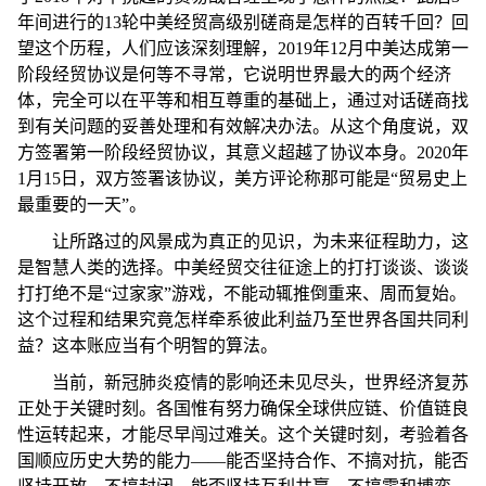
年间进行的13轮中美经贸高级别磋商是怎样的百转千回？回
望这个历程，人们应该深刻理解，2019年12月中美达成第一
阶段经贸协议是何等不寻常，它说明世界最大的两个经济
体，完全可以在平等和相互尊重的基础上，通过对话磋商找
到有关问题的妥善处理和有效解决办法。从这个角度说，双
方签署第一阶段经贸协议，其意义超越了协议本身。2020年
1月15日，双方签署该协议，美方评论称那可能是“贸易史上
最重要的一天”。
让所路过的风景成为真正的见识，为未来征程助力，这
是智慧人类的选择。中美经贸交往征途上的打打谈谈、谈谈
打打绝不是“过家家”游戏，不能动辄推倒重来、周而复始。
这个过程和结果究竟怎样牵系彼此利益乃至世界各国共同利
益？这本账应当有个明智的算法。
当前，新冠肺炎疫情的影响还未见尽头，世界经济复苏
正处于关键时刻。各国惟有努力确保全球供应链、价值链良
性运转起来，才能尽早闯过难关。这个关键时刻，考验着各
国顺应历史大势的能力——能否坚持合作、不搞对抗，能否