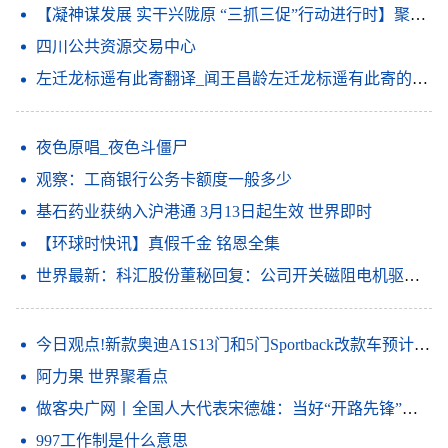
【凝神谋发展 实干兴陇原 “三抓三促”行动进行时】聚焦短板补弱项 放大优势强特色——金塔县深入开展“三抓三促”行动
四川公共资源交易中心
左迁龙标遥有此寄翻译_闻王昌龄左迁龙标遥有此寄的意思_天天速看料
夜色原唱_夜色斗僵尸
观察：工商银行公务卡额度一般多少
基石药业获纳入沪港通 3月13日起生效 世界即时
【环球时快讯】真假千金 铭恩全集
世界最新：科汇股份董秘回复：公司开关磁阻电机驱动系统入选第六批山东省制造业单项冠军产品
今日观点!新款奥迪A1S13门和5门Sportback改款车预计将于上半年投放市场
阿力果 世界聚看点
做客央广网丨全国人大代表宋德雄：当好“开路先锋”打造区域科技创新中心
997工作制是什么意思