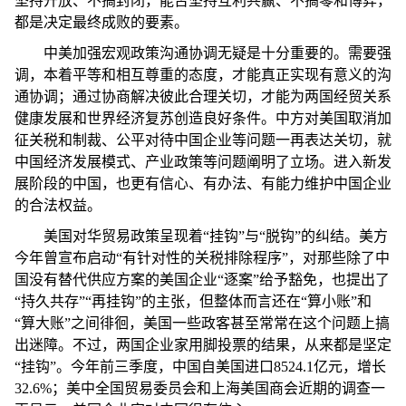
坚持开放、不搞封闭，能否坚持互利共赢、不搞零和博弈，
都是决定最终成败的要素。
中美加强宏观政策沟通协调无疑是十分重要的。需要强
调，本着平等和相互尊重的态度，才能真正实现有意义的沟
通协调；通过协商解决彼此合理关切，才能为两国经贸关系
健康发展和世界经济复苏创造良好条件。中方对美国取消加
征关税和制裁、公平对待中国企业等问题一再表达关切，就
中国经济发展模式、产业政策等问题阐明了立场。进入新发
展阶段的中国，也更有信心、有办法、有能力维护中国企业
的合法权益。
美国对华贸易政策呈现着“挂钩”与“脱钩”的纠结。美方
今年曾宣布启动“有针对性的关税排除程序”，对那些除了中
国没有替代供应方案的美国企业“逐案”给予豁免，也提出了
“持久共存”“再挂钩”的主张，但整体而言还在“算小账”和
“算大账”之间徘徊，美国一些政客甚至常常在这个问题上搞
出迷障。不过，两国企业家用脚投票的结果，从来都是坚定
“挂钩”。今年前三季度，中国自美国进口8524.1亿元，增长
32.6%；美中全国贸易委员会和上海美国商会近期的调查一