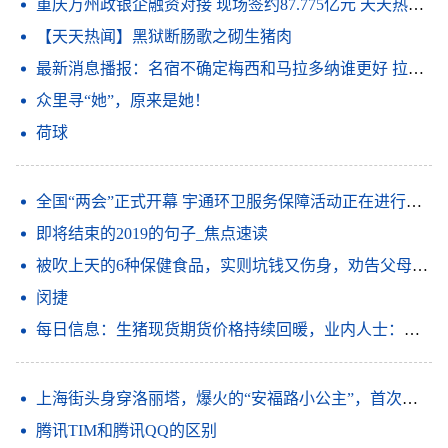
重庆万州政银企融资对接 现场签约87.775亿元 天天热点评
【天天热闻】黑狱断肠歌之砌生猪肉
最新消息播报：名宿不确定梅西和马拉多纳谁更好 拉波尔塔谈梅西离队我必须做出这样的决定俱乐部高于所有人_观天下
众里寻“她”，原来是她！
荷球
全国“两会”正式开幕 宇通环卫服务保障活动正在进行时 信息
即将结束的2019的句子_焦点速读
被吹上天的6种保健食品，实则坑钱又伤身，劝告父母：谨慎购买|世界要闻
闵捷
每日信息：生猪现货期货价格持续回暖，业内人士：产业行稳致远还需强链补链
上海街头身穿洛丽塔，爆火的“安福路小公主”，首次回应性别疑问
腾讯TIM和腾讯QQ的区别