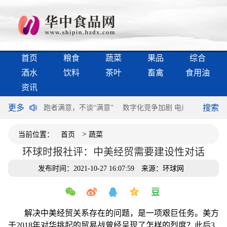
首页
粮食
蔬菜
果品
综合
酒水
饮料
茶叶
畜禽
食用油
资讯
更多
搜索
过半个世纪
跑者满意，不谈“满意”
数字化竞争加剧 电商领域构建第
>
当前位置：
首页
蔬菜
环球时报社评：中美经贸需要建设性对话
发布时间：2021-10-27 16:07:59
来源：环球网
解决中美经贸关系存在的问题，是一项艰巨任务。美方
于2018年对华挑起的贸易战曾经呈现了怎样的烈度？此后3