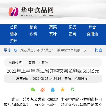
首页
粮食
蔬菜
果品
综合
酒水
饮料
茶叶
畜禽
食用油
资讯
更多
搜索
过半个世纪
跑者满意，不谈“满意”
数字化竞争加剧 电商领域构建第
>
当前位置：
首页
茶叶
2022年上半年浙江省并购交易金额超593亿元
发布时间：2022-08-25 14:34:16
来源：杭州日报
昨日，普华永道发布《2022年中期中国企业并购市场回
顾与前瞻报告》，2022年上半年，浙江省企业并购已披露交