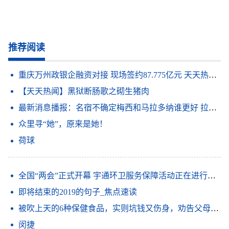
推荐阅读
重庆万州政银企融资对接 现场签约87.775亿元 天天热点评
【天天热闻】黑狱断肠歌之砌生猪肉
最新消息播报：名宿不确定梅西和马拉多纳谁更好 拉波尔塔谈梅西离队我必须做出这样的决定俱乐部高于所有人_观天下
众里寻“她”，原来是她！
荷球
全国“两会”正式开幕 宇通环卫服务保障活动正在进行时 信息
即将结束的2019的句子_焦点速读
被吹上天的6种保健食品，实则坑钱又伤身，劝告父母：谨慎购买|世界要闻
闵捷