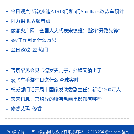
今日观点!新款奥迪A1S13门和5门Sportback改款车预计将于上半年投放市场
阿力果 世界聚看点
做客央广网丨全国人大代表宋德雄：当好“开路先锋”打造区域科技创新中心
997工作制是什么意思
翌日游戏_翌 热门
普京罕见会见卡德罗夫儿子，外媒又猜上了
qq飞车手游生日送什么|全球实时
权威部门话开局｜国家发改委副主任：新增1200万人就业目标反映稳就业信心
天天讯息：宫崎骏的所有动画电影都有哪些
修睿艾玛_修睿
华中食品网
华中食品网 版权所有 联系邮箱：2 913 236 @qq.com
备案