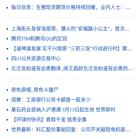
每日信息：生猪现货期货价格持续回暖，业内人士：产业行稳致远还需强链补链
上海街头身穿洛丽塔，爆火的“安福路小公主”，首次回应性别疑问
腾讯TIM和腾讯QQ的区别
【凝神谋发展 实干兴陇原 “三抓三促”行动进行时】聚焦短板补弱项 放大优势强特色——金塔县深入开展“三抓三促”行动
四川公共资源交易中心
左迁龙标遥有此寄翻译_闻王昌龄左迁龙标遥有此寄的意思_天天速看料
夜色原唱_夜色斗僵尸
观察：工商银行公务卡额度一般多少
基石药业获纳入沪港通 3月13日起生效 世界即时
【环球时快讯】真假千金 铭恩全集
世界最新：科汇股份董秘回复：公司开关磁阻电机驱动系统入选第六批山东省制造业单项冠军产品