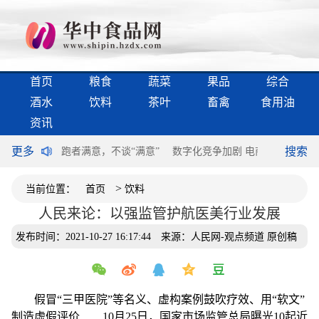
首页
粮食
蔬菜
果品
综合
酒水
饮料
茶叶
畜禽
食用油
资讯
更多
搜索
过半个世纪
跑者满意，不谈“满意”
数字化竞争加剧 电商领域构建第
>
当前位置：
首页
饮料
人民来论：以强监管护航医美行业发展
发布时间：2021-10-27 16:17:44
来源：人民网-观点频道 原创稿
假冒“三甲医院”等名义、虚构案例鼓吹疗效、用“软文”
制造虚假评价……10月25日，国家市场监管总局曝光10起近