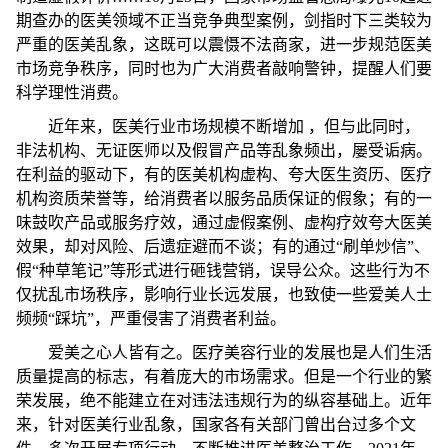
期查办的医美领域不正当竞争典型案例，剑指时下三类较为
严重的医美乱象，这既可以震慑不法商家，进一步规范医美
市场竞争秩序，同时也为广大消费者敲响警钟，提醒人们要
科学理性消费。
近年来，医美行业市场规模不断增加 ，但与此同时，
非法机构、无证医师以及假冒产品等乱象频出，屡受诟病。
在利益的驱动下，有的医美机构虚构、夸大医生资历、医疗
机构资质荣誉等，给消费者以服务品质保证的假象；有的一
味鼓吹产品或服务疗效，通过虚假案例、虚构疗效夸大医美
效果，却对风险、后遗症避而不谈；有的通过“刷单炒信”、
假“种草笔记”等形式进行砸钱营销，误导公众。这些行为不
仅扰乱市场秩序，影响行业长远发展，也致使一些爱美人士
频频“踩坑”，严重侵害了消费者利益。
爱美之心人皆有之。医疗美容行业的发展也是人们生活
质量提高的标志，有着庞大的市场需求。但是一个行业的繁
荣发展，绝不能建立在对违法违规行为的纵容基础上。近年
来，针对医美行业乱象，国家各有关部门曾出台过多个文