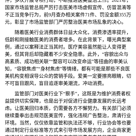
件，多次开展专项行动，不断推进医美整治工作。2021年，
国家市场监管总局严厉打击医美市场虚假宣传、仿冒混淆等
不正当竞争行为，前9月查办相关案件71件、罚没金额355万
元，彰显了市场监管部门严厉整治医美市场乱象的决心。
随着医美行业消费群体日益大众化，消费渗透率提升，
低龄和刚接触医美的消费者增多。在此背景下，曝光典型案
例，通过以案释法正当其时。医疗美容虽然能让人变得更
美，但其背后却隐藏着不少安全隐患。此外，“容貌出众与
高素质、成功相关联”“整容可以改变命运”等扭曲的审美认
知，“容貌焦虑”“身材焦虑”等情绪，都有可能是那些不良医
美机构变相误导公众的营销手段。爱美一定要擦亮眼睛，切
不可盲目跟风，盲目追逐审美潮流，冲动消费。
监管部门对医美行业下“狠手”，这既是为维护消费者权
益提供切实保障，也是出于对促进行业健康发展的长远考
虑。让医美回归本质，仍需要各方不懈努力。有关部门必须
继续重拳出击规范医美宣传，强化违规广告整治，肃清行业
环境。当然，仅仅依靠监管和执法还不够，行业协会等也要
通过制定行业标准等方式来引导市场发展方向，企业商家更