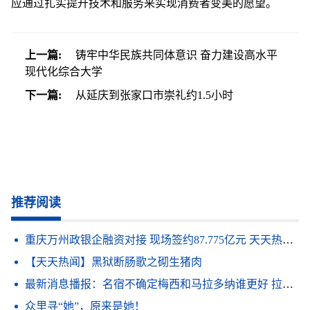
应通过扎实提升技术和服务来实现消费者变美的愿望。
上一篇:
铸牢中华民族共同体意识 奋力建设高水平
现代化综合大学
下一篇:
从延庆到张家口市崇礼约1.5小时
推荐阅读
重庆万州政银企融资对接 现场签约87.775亿元 天天热点评
【天天热闻】黑狱断肠歌之砌生猪肉
最新消息播报：名宿不确定梅西和马拉多纳谁更好 拉波尔塔谈梅西离队我必须做出这样的决定俱乐部高于所有人_观天下
众里寻“她”，原来是她！