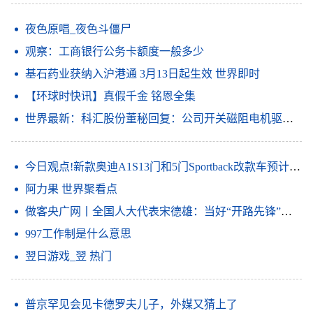
夜色原唱_夜色斗僵尸
观察：工商银行公务卡额度一般多少
基石药业获纳入沪港通 3月13日起生效 世界即时
【环球时快讯】真假千金 铭恩全集
世界最新：科汇股份董秘回复：公司开关磁阻电机驱动系统入选第六批山东省制造业单项冠军产品
今日观点!新款奥迪A1S13门和5门Sportback改款车预计将于上半年投放市场
阿力果 世界聚看点
做客央广网丨全国人大代表宋德雄：当好“开路先锋”打造区域科技创新中心
997工作制是什么意思
翌日游戏_翌 热门
普京罕见会见卡德罗夫儿子，外媒又猜上了