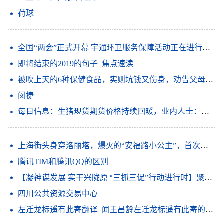
荷球
全国“两会”正式开幕 宇通环卫服务保障活动正在进行时 信息
即将结束的2019的句子_焦点速读
被吹上天的6种保健食品，实则坑钱又伤身，劝告父母：谨慎购买|世界要闻
闵捷
每日信息：生猪现货期货价格持续回暖，业内人士：产业行稳致远还需强链补链
上海街头身穿洛丽塔，爆火的“安福路小公主”，首次回应性别疑问
腾讯TIM和腾讯QQ的区别
【凝神谋发展 实干兴陇原 “三抓三促”行动进行时】聚焦短板补弱项 放大优势强特色——金塔县深入开展“三抓三促”行动
四川公共资源交易中心
左迁龙标遥有此寄翻译_闻王昌龄左迁龙标遥有此寄的意思_天天速看料