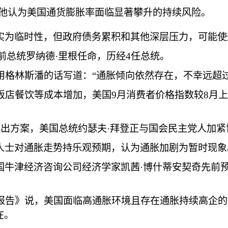
，他认为美国通货膨胀率面临显著攀升的持续风险。
实为临时性，但政府债务累积和其他深层压力，可能使
由前总统罗纳德·里根任命，历经4任总统。
用格林斯潘的话写道：“通胀倾向依然存在，不幸远超过
店餐饮等成本增加，美国9月消费者价格指数较8月上涨0
支出方案，美国总统约瑟夫·拜登正与国会民主党人加紧
人士对通胀走势持乐观预期，认为通胀加剧为暂时现象
牛津经济咨询公司经济学家凯茜·博什蒂安契奇先前预
望报告》说，美国面临高通胀环境且存在通胀持续高企
在。