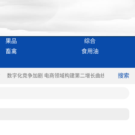
果品
综合
畜禽
食用油
搜索
”
数字化竞争加剧 电商领域构建第二增长曲线