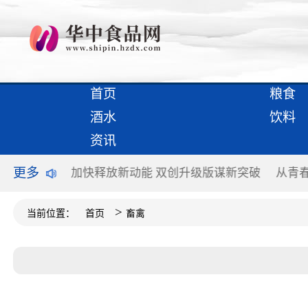
首页
粮食
酒水
饮料
资讯
更多
二增长曲线
加快释放新动能 双创升级版谋新突破
从青
>
当前位置：
首页
畜禽