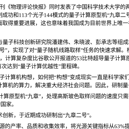
理学期刊《物理评论快报》同时发表了中国科学技术大学
制成功和113个光子144模式的量子计算原型机“九章二
面取得重要进展，这也意味着我国成为目前世界上唯一
与量子科技创新研究院潘建伟、朱晓波、彭承志等组成
号”，实现了对“量子随机线路取样”任务的快速求解。
，计算复杂度比谷歌公开报道的53比特超导量子计算原
首次达到“量子计算优越性”里程碑。
了量子计算机构想，如何把“构想”变成现实一直是科学
计算机的算力，解决重大经济社会问题。因此，研制量
子计算原型机“九章”，处理高斯玻色取样问题的速度只需
的国家。
创新，于近期成功研制出“九章二号”。
源的产率、品质和收集效率，将光源关键指标从63%提