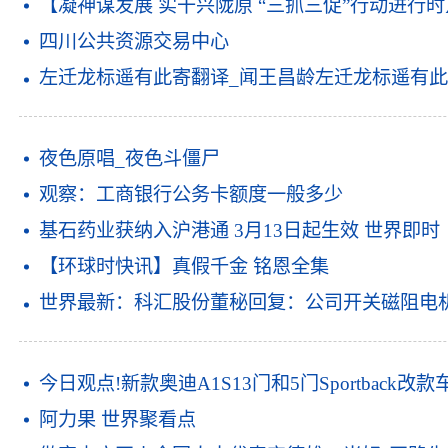
【凝神谋发展 实干兴陇原 “三抓三促”行动进行
四川公共资源交易中心
左迁龙标遥有此寄翻译_闻王昌龄左迁龙标遥有此
夜色原唱_夜色斗僵尸
观察：工商银行公务卡额度一般多少
基石药业获纳入沪港通 3月13日起生效 世界即时
【环球时快讯】真假千金 铭恩全集
世界最新：科汇股份董秘回复：公司开关磁阻电
今日观点!新款奥迪A1S13门和5门Sportbac
阿力果 世界聚看点