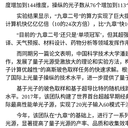
度增加到144维度，操纵的光子数从76个增加到1
实验结果显示，“九章二号”的算力实现了巨大
计算机快亿亿亿倍（10的24次方倍），比“九章”快1
“目前的‘九章二号’还只是‘单项冠军’，但
译、天气预报、材料设计、药物分析等领域发挥作用
而同期另一篇论文表明，中国科学技术大学潘
作，发展了量子光源受激放大的理论和实验方法，构建
子计算优越性”的高斯玻色取样任务的快速求解。根
了国际上光量子操纵的技术水平，进一步提供了量
基于光子的玻色取样和基于超导比特的随机线
水平。2017年，该团队构建了世界首台超越早期
际最高性能单光子源，实现了20光子输入60模式干
今年，该团队在“九章”的基础上，进行了一系
光源，显著提高了量子光源的产率、品质和收集效率