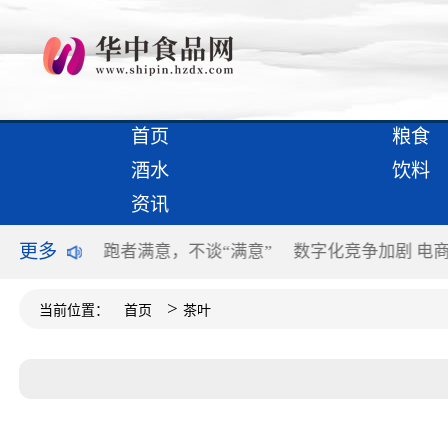
首页
粮食
酒水
饮料
资讯
更多
过半个世纪
跑者满意，不谈“满意”
数字化竞争加剧 电
>
当前位置：
首页
茶叶