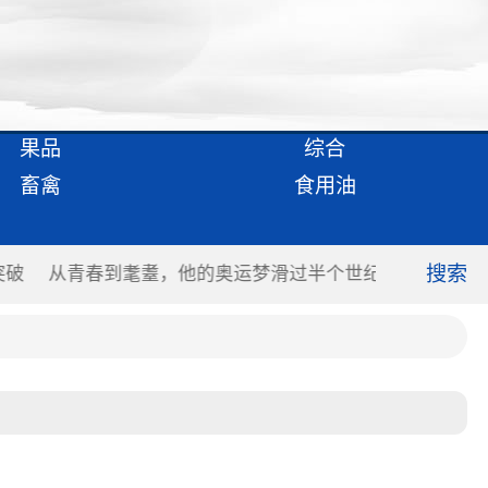
果品
综合
畜禽
食用油
搜索
突破
从青春到耄耋，他的奥运梦滑过半个世纪
跑者满意