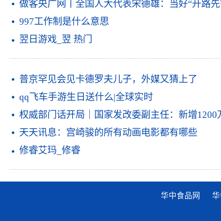
做客央广网丨全国人大代表宋德雄：当好“开路先
997工作制是什么意思
翌日游戏_翌 热门
普京罕见会见卡德罗夫儿子，外媒又猜上了
qq飞车手游生日送什么|全球实时
权威部门话开局｜国家发改委副主任：新增120
天天讯息：宫崎骏的所有动画电影都有哪些
修睿艾玛_修睿
华中食品网
华