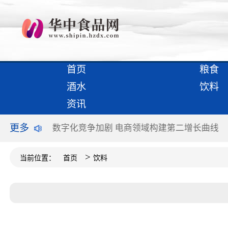
首页
粮食
酒水
饮料
资讯
更多
不谈“满意”
数字化竞争加剧 电商领域构建第二增长曲线
>
当前位置：
首页
饮料