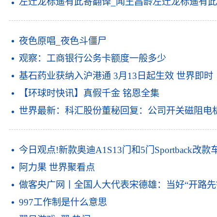
左迁龙标遥有此寄翻译_闻王昌龄左迁龙标遥有此
夜色原唱_夜色斗僵尸
观察：工商银行公务卡额度一般多少
基石药业获纳入沪港通 3月13日起生效 世界即时
【环球时快讯】真假千金 铭恩全集
世界最新：科汇股份董秘回复：公司开关磁阻电
今日观点!新款奥迪A1S13门和5门Sportbac
阿力果 世界聚看点
做客央广网丨全国人大代表宋德雄：当好“开路先
997工作制是什么意思