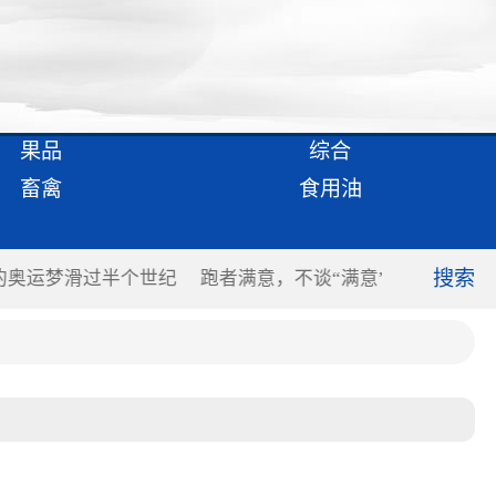
果品
综合
畜禽
食用油
搜索
的奥运梦滑过半个世纪
跑者满意，不谈“满意”
数字化竞
动