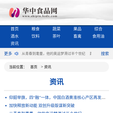
首页
粮食
蔬菜
果品
综合
酒水
饮料
茶叶
畜禽
食用油
资讯
更多
搜索
级版谋新突破
从青春到耄耋，他的奥运梦滑过半个世纪
跑者满意，不谈
>
当前位置：
首页
资讯
资讯
仰韶举旗，四“融”一体，中国白酒黄淮核心产区再发最强音！
加快释放新动能 双创升级版谋新突破