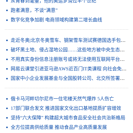
从青春到耄耋，他的奥运梦滑过半个世纪
跑者满意，不谈“满意”
数字化竞争加剧 电商领域构建第二增长曲线
走近冬奥|北京冬奥雪车、钢架雪车测试赛德国选手包揽全部冠军
破坏黑土地、侵占湿地公园……这些地方被中央生态环保督察组点名通报
不用真实身份信息注册账号或将无法使用互联网平台服务
网易云课堂引进亚马逊AWS近百门IT类课程 向社会免费开放
国家中小企业发展基金与全国股转公司、北交所签署战略合作协议
俄卡马河畔切尔尼市一住宅楼天然气爆炸 5人伤亡
17部门联合发文 推进国家文化出口基地提质扩容增效
坚持“六大保障” 构建超大城市食品安全社会共治新格局
全方位提高供给质量 推动食品产业高质量发展