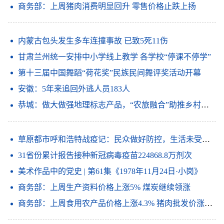
商务部：上周猪肉消费明显回升 零售价格止跌上扬
内蒙古包头发生多车连撞事故 已致5死11伤
甘肃兰州统一安排中小学线上教学 各学校“停课不停学”
第十三届中国舞蹈“荷花奖”民族民间舞评奖活动开幕
安徽：5年来追回外逃人员183人
恭城：做大做强地理标志产品，“农旅融合”助推乡村振兴
草原都市呼和浩特战疫记：民众做好防控，生活未受冲击
31省份累计报告接种新冠病毒疫苗224868.8万剂次
美术作品中的党史 | 第61集《1978年11月24日·小岗》
商务部：上周生产资料价格上涨5% 煤炭继续领涨
商务部：上周食用农产品价格上涨4.3% 猪肉批发价涨9.7%