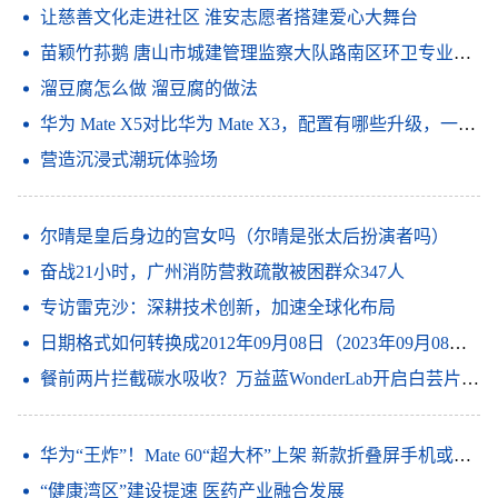
让慈善文化走进社区 淮安志愿者搭建爱心大舞台
苗颖竹荪鹅 唐山市城建管理监察大队路南区环卫专业监察分队西北(关于苗颖竹荪鹅 唐山市城建管理监察大队路南区环卫专业监察分队西北简述)
溜豆腐怎么做 溜豆腐的做法
华为 Mate X5对比华为 Mate X3，配置有哪些升级，一眼看懂
营造沉浸式潮玩体验场
尔晴是皇后身边的宫女吗（尔晴是张太后扮演者吗）
奋战21小时，广州消防营救疏散被困群众347人
专访雷克沙：深耕技术创新，加速全球化布局
日期格式如何转换成2012年09月08日（2023年09月08日冠幅是什么意思）
餐前两片拦截碳水吸收？万益蓝WonderLab开启白芸片科学溯源之旅
华为“王炸”！Mate 60“超大杯”上架 新款折叠屏手机或同样搭载“中国芯”
“健康湾区”建设提速 医药产业融合发展