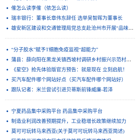
傕怎么读李傕（侬怎么读）
瑞丰银行：董事长章伟东辞任 选举吴智晖为董事长
雄安新区建设和交通管理局党总支赴沧州市开展“品味燕赵园林文化 践行绿色发展理念”主题党日活动
“分子胶水”赋予T细胞免疫监视“超能力”
蒲县：薛向阳在黑龙关镇西坡村调研乡村振兴示范村创建工作
《星空》抢先体验版官方预告：就是现在 立刻启航！
买汽车配件哪个网站好点（买汽车配件哪个网站好）
跟队记者：米兰尝试引进贝蒂斯前锋威廉-若泽
宁夏药品集中采购平台 药品集中采购平台
制造业利润改善预期提升，工业稳增长政策继续加力
莫可可玩转马来西亚(关于莫可可玩转马来西亚简述)