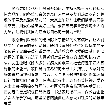
民俗舞蹈《花船》热闹开场后，主持人杨玉琴和徐菊云
闪亮登场，向各位与会领导及广大居民朋友们热烈欢迎：尊
敬的领导及亲爱的朋友们，大家上午好！让我们携手共同参
与慈善，用爱心点亮美好生活。淮安慈善事业需要每个人的
力量，让我们共同为它贡献自己的一份力量吧！
志愿者们以无私的精神献上了精彩的文艺演出，让人们
感受到了满满的爱和温暖。舞蹈《家风代代传》以优美的身
姿传递了家庭美德的重要性，葫芦丝合奏《爱的奉献》则以
悠扬的乐曲声表达了志愿者们对公益事业的热爱和执着追
求。女生独唱《好人多》以感人的歌声向社会传递了好人有
好报的正能量。歌伴舞《在希望的田野上》描绘了大家对美
好未来的憧憬和追求。最后，大合唱《歌唱祖国》将整场演
出的气氛推向了高潮。在演出过程中，还有有奖问答、爱心
人士上台捐赠棉衣等环节，社区领导也亲临现场奉献爱心，
志愿者们更是积极扫码捐赠，书法家现场挥毫，向公益企业
负责人赠予字画，这些温馨的插曲让人感受到社会的温暖与
关爱。