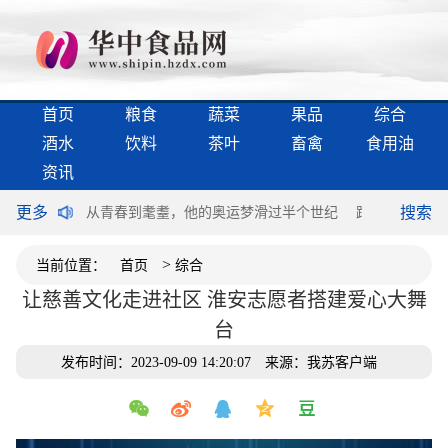
首页
粮食
蔬菜
果品
综合
酒水
饮料
茶叶
畜禽
食用油
资讯
更多
搜索
级版谋新突破
从青春到耄耋，他的奥运梦滑过半个世纪
跑者满意，不谈
>
当前位置：
首页
综合
让慈善文化走进社区 淮安志愿者搭建爱心大舞
台
发布时间：2023-09-09 14:20:07
来源：我苏客户端