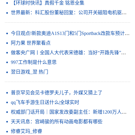
【环球时快讯】真假千金 铭恩全集
世界最新：科汇股份董秘回复：公司开关磁阻电机驱动系统入选第六批山东省制造业单项冠军产品
今日观点!新款奥迪A1S13门和5门Sportback改款车预计将于上半年投放市场
阿力果 世界聚看点
做客央广网丨全国人大代表宋德雄：当好“开路先锋”打造区域科技创新中心
997工作制是什么意思
翌日游戏_翌 热门
普京罕见会见卡德罗夫儿子，外媒又猜上了
qq飞车手游生日送什么|全球实时
权威部门话开局｜国家发改委副主任：新增1200万人就业目标反映稳就业信心
天天讯息：宫崎骏的所有动画电影都有哪些
修睿艾玛_修睿