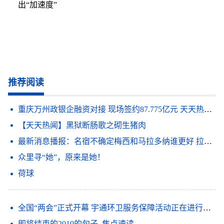
出“加速度”
推荐阅读
重庆万州政银企融资对接 现场签约87.775亿元 天天热点评
【天天热闻】黑狱断肠歌之砌生猪肉
最新消息播报：名宿不确定梅西和马拉多纳谁更好 拉波尔塔谈梅西离队我必须做出这样的决定俱乐部高于所有人_观天下
众里寻“她”，原来是她！
荷球
全国“两会”正式开幕 宇通环卫服务保障活动正在进行时 信息
即将结束的2019的句子_焦点速读