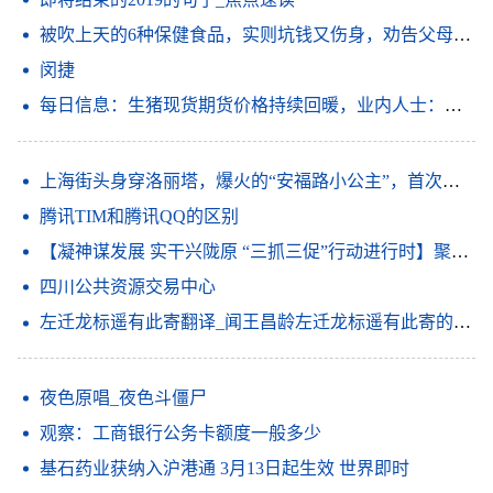
被吹上天的6种保健食品，实则坑钱又伤身，劝告父母：谨慎购买|世界要闻
闵捷
每日信息：生猪现货期货价格持续回暖，业内人士：产业行稳致远还需强链补链
上海街头身穿洛丽塔，爆火的“安福路小公主”，首次回应性别疑问
腾讯TIM和腾讯QQ的区别
【凝神谋发展 实干兴陇原 “三抓三促”行动进行时】聚焦短板补弱项 放大优势强特色——金塔县深入开展“三抓三促”行动
四川公共资源交易中心
左迁龙标遥有此寄翻译_闻王昌龄左迁龙标遥有此寄的意思_天天速看料
夜色原唱_夜色斗僵尸
观察：工商银行公务卡额度一般多少
基石药业获纳入沪港通 3月13日起生效 世界即时