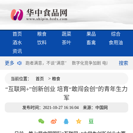
首页
粮食
蔬菜
果品
综合
酒水
饮料
茶叶
畜禽
食用油
资讯
更多
搜索
过半个世纪
跑者满意，不谈“满意”
数字化竞争加剧 电商领域构建第
>
当前位置：
首页
粮食
“互联网+”创新创业 培育“敢闯会创”的青年生力
军
发布时间：2021-10-27 16:16:04
来源：中国网