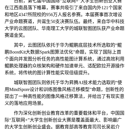
日前，第七届中国国际“互联网+”大学生创新创业大赛
在江西南昌落下帷幕，赛事共吸引了来自国内外121个国家
和地区4347所院校的956万人报名参赛。本届赛事首次增设
产业命题赛道，共诞生50支决赛队伍。最终，来自华中科技
大学的云图团队、华南理工大学的城联智图团队获产业命题
赛道金奖。
其中，云图团队依托于华为鲲鹏底层技术所选取的“鲲
鹏BoostKit大数据Spark图算法优化”命题，实现了国际上首
个面向并发图分析任务的高性能图计算系统，通过高效利用
鲲鹏处理器的众核架构和硬件加速单元、适配欧拉开源操作
系统，将传统的图计算性能实现倍级提升。
城联智图团队则依托于华为昇腾AI技术能力选取的“使
用MindSpore设计和训练图像风格迁移模型”命题，创新性的
提出了一种高性能的图像风格迁移算法，并给出了有现实意
义的落地应用场景。
作为深化创新创业教育改革的重要载体和平台，中国国
际“互联网+”大学生创新创业大赛是覆盖面最大、影响最广
的大学生创新创业盛会。据教育部高等教育司司长吴岩介