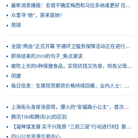
最新消息播报：名宿不确定梅西和马拉多纳谁更好 拉波尔塔谈梅西离队我必须做出这样的决定俱乐部高于所有人_观天下
众里寻“她”，原来是她！
荷球
全国“两会”正式开幕 宇通环卫服务保障活动正在进行时 信息
即将结束的2019的句子_焦点速读
被吹上天的6种保健食品，实则坑钱又伤身，劝告父母：谨慎购买|世界要闻
闵捷
每日信息：生猪现货期货价格持续回暖，业内人士：产业行稳致远还需强链补链
上海街头身穿洛丽塔，爆火的“安福路小公主”，首次回应性别疑问
腾讯TIM和腾讯QQ的区别
【凝神谋发展 实干兴陇原 “三抓三促”行动进行时】聚焦短板补弱项 放大优势强特色——金塔县深入开展“三抓三促”行动
四川公共资源交易中心