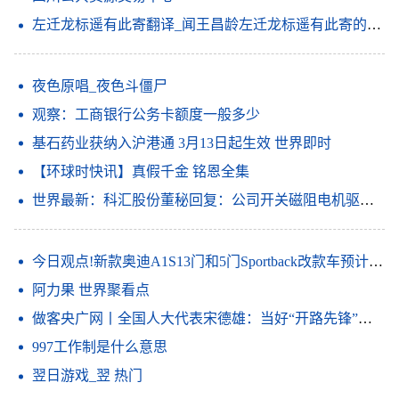
左迁龙标遥有此寄翻译_闻王昌龄左迁龙标遥有此寄的意思_天天速看料
夜色原唱_夜色斗僵尸
观察：工商银行公务卡额度一般多少
基石药业获纳入沪港通 3月13日起生效 世界即时
【环球时快讯】真假千金 铭恩全集
世界最新：科汇股份董秘回复：公司开关磁阻电机驱动系统入选第六批山东省制造业单项冠军产品
今日观点!新款奥迪A1S13门和5门Sportback改款车预计将于上半年投放市场
阿力果 世界聚看点
做客央广网丨全国人大代表宋德雄：当好“开路先锋”打造区域科技创新中心
997工作制是什么意思
翌日游戏_翌 热门