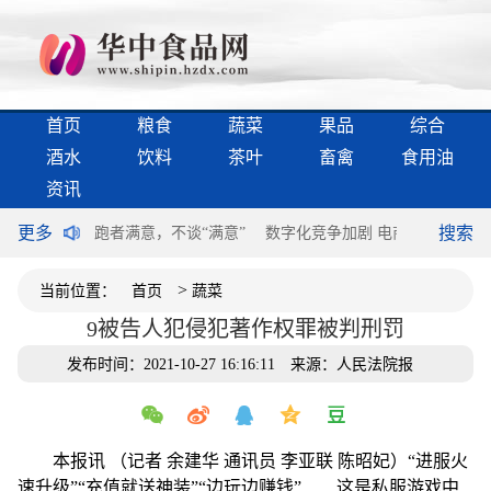
首页
粮食
蔬菜
果品
综合
酒水
饮料
茶叶
畜禽
食用油
资讯
更多
搜索
过半个世纪
跑者满意，不谈“满意”
数字化竞争加剧 电商领域构建第
>
当前位置：
首页
蔬菜
9被告人犯侵犯著作权罪被判刑罚
发布时间：2021-10-27 16:16:11
来源：人民法院报
本报讯 （记者 余建华 通讯员 李亚联 陈昭妃）“进服火
速升级”“充值就送神装”“边玩边赚钱”……这是私服游戏中