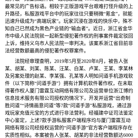
最常见的广告标语。相较于正版游戏平台艰难打怪升级的上
升路径，私服游戏平台中的玩家往往只要稍微“氪金”，就能
迅速升级成为“高端玩家”。玩家沉浸在游戏的快乐中，殊不
知自己已然成为黑色产业链的“输血者”。近日，浙江省金华
市中级人民法院就一起新型侵犯著作权的刑事案件裁定驳回
上诉，维持义乌市人民法院一审判决。该案系浙江省目前非
法经营数额最高的侵犯著作权罪案件。
法院经审理查明，2019年5月至2020年8月，被告人张
某、胡某、刘某、陈某、汪某、白某、卢某、王某、李某林
及另案处理的赵某、李某强、孔某等人明知问道手机游戏软
件（以下简称“问道手游”）拥有计算机软件著作权，在未取
得著作权人厦门雷霆互动网络有限公司及运营单位浙江博约
信息技术服务有限公司授权的情况下，开发并运营“出奇制
胜问道”“诗情画意问道”等7款“问道手游”私服游戏，通过游
戏玩家充值元宝的方式进行非法营利。经福建中证司法鉴定
中心鉴定，上述7款手游私服客户端程序均与厦门雷霆互动
网络有限公司经授权运营的“问道手游”官方客户端程序存在
实质性相似。本案被告人张某、胡某的非法经营数额达6000