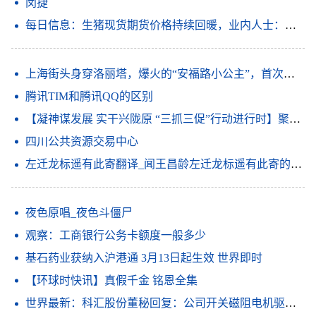
闵捷
每日信息：生猪现货期货价格持续回暖，业内人士：产业行稳致远还需强链补链
上海街头身穿洛丽塔，爆火的“安福路小公主”，首次回应性别疑问
腾讯TIM和腾讯QQ的区别
【凝神谋发展 实干兴陇原 “三抓三促”行动进行时】聚焦短板补弱项 放大优势强特色——金塔县深入开展“三抓三促”行动
四川公共资源交易中心
左迁龙标遥有此寄翻译_闻王昌龄左迁龙标遥有此寄的意思_天天速看料
夜色原唱_夜色斗僵尸
观察：工商银行公务卡额度一般多少
基石药业获纳入沪港通 3月13日起生效 世界即时
【环球时快讯】真假千金 铭恩全集
世界最新：科汇股份董秘回复：公司开关磁阻电机驱动系统入选第六批山东省制造业单项冠军产品