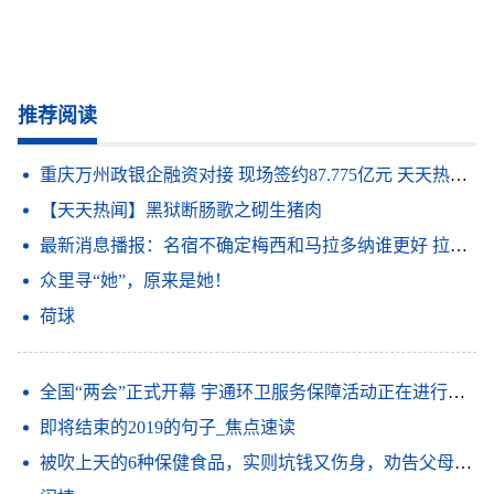
推荐阅读
重庆万州政银企融资对接 现场签约87.775亿元 天天热点评
【天天热闻】黑狱断肠歌之砌生猪肉
最新消息播报：名宿不确定梅西和马拉多纳谁更好 拉波尔塔谈梅西离队我必须做出这样的决定俱乐部高于所有人_观天下
众里寻“她”，原来是她！
荷球
全国“两会”正式开幕 宇通环卫服务保障活动正在进行时 信息
即将结束的2019的句子_焦点速读
被吹上天的6种保健食品，实则坑钱又伤身，劝告父母：谨慎购买|世界要闻