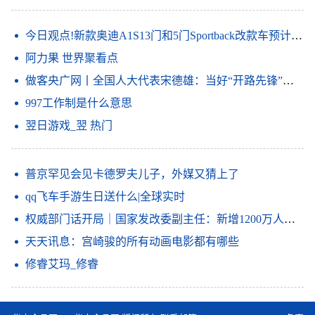
今日观点!新款奥迪A1S13门和5门Sportback改款车预计将于上半年投放市场
阿力果 世界聚看点
做客央广网丨全国人大代表宋德雄：当好“开路先锋”打造区域科技创新中心
997工作制是什么意思
翌日游戏_翌 热门
普京罕见会见卡德罗夫儿子，外媒又猜上了
qq飞车手游生日送什么|全球实时
权威部门话开局｜国家发改委副主任：新增1200万人就业目标反映稳就业信心
天天讯息：宫崎骏的所有动画电影都有哪些
修睿艾玛_修睿