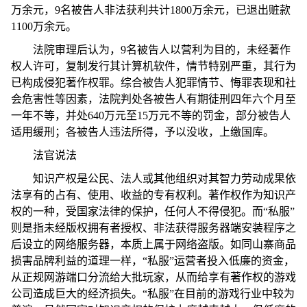
万余元，9名被告人非法获利共计1800万余元，已退出赃款
1100万余元。
法院审理后认为，9名被告人以营利为目的，未经著作
权人许可，复制发行其计算机软件，情节特别严重，其行为
已构成侵犯著作权罪。综合被告人犯罪情节、悔罪表现和社
会危害性等因素，法院判处各被告人有期徒刑四年六个月至
一年不等，并处640万元至15万元不等的罚金，部分被告人
适用缓刑；各被告人违法所得，予以没收，上缴国库。
法官说法
知识产权是公民、法人或其他组织对其智力劳动成果依
法享有的占有、使用、收益的专有权利。著作权作为知识产
权的一种，受国家法律的保护，任何人不得侵犯。而“私服”
则是指未经版权拥有者授权、非法获得服务器端安装程序之
后设立的网络服务器，本质上属于网络盗版。如同山寨商品
损害品牌利益的道理一样，“私服”运营者投入低廉的资金，
从正规网游端口分流给大批玩家，从而给享有著作权的游戏
公司造成巨大的经济损失。“私服”在目前的游戏行业中较为