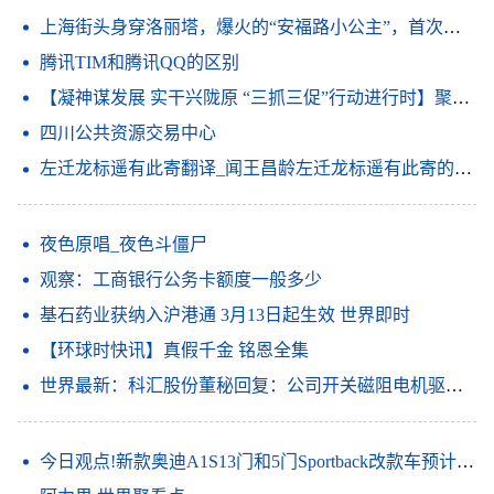
上海街头身穿洛丽塔，爆火的“安福路小公主”，首次回应性别疑问
腾讯TIM和腾讯QQ的区别
【凝神谋发展 实干兴陇原 “三抓三促”行动进行时】聚焦短板补弱项 放大优势强特色——金塔县深入开展“三抓三促”行动
四川公共资源交易中心
左迁龙标遥有此寄翻译_闻王昌龄左迁龙标遥有此寄的意思_天天速看料
夜色原唱_夜色斗僵尸
观察：工商银行公务卡额度一般多少
基石药业获纳入沪港通 3月13日起生效 世界即时
【环球时快讯】真假千金 铭恩全集
世界最新：科汇股份董秘回复：公司开关磁阻电机驱动系统入选第六批山东省制造业单项冠军产品
今日观点!新款奥迪A1S13门和5门Sportback改款车预计将于上半年投放市场