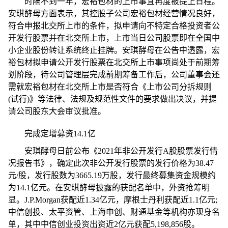
时隔不到一年，宏裕包材的上市事宜再度被提上日程。
安琪酵母方面表示，其控股子公司宏裕包材经营情况良好，
符合申报北交所上市的条件，拟申请向不特定合格
投资
者公
开发行
股票
并在北交所上市，上市当日公司
股票
即在全国中
小企业股份转让系统终止挂牌。安琪酵母在公告中透露，宏
裕包材拟申请公开发行
股票
在北交所上市事项尚处于前期筹
划阶段，待公司管理层完成前期筹备工作后，公司董事会还
需就宏裕包材在北交所上市是否符合《上市公司分拆规则
(试行)》等法律、法规及规范
性
文件的要求做出决议，并提
请公司股东大会审议批准。
完成定增募资14.1亿
安琪酵母日前公布《2021年非公开发行A股
股票
发行情
况报告书》，确定此次非公开发行
股票
的发行价格为38.47
元/股，发行股数为3665.19万股，发行最终募集资金规模约
为14.1亿元。在安琪酵母披露的获配名单中，外资抢筹明
显。J.P.Morgan获配
近
1.34亿元，摩根士丹利获配
近
1.1亿元;
中信创投、太
平
资管、上海申创、财通
基金
等机构亦现身名
单，其中中信创业
投资
出资
近
2亿元获配5,198,856股。