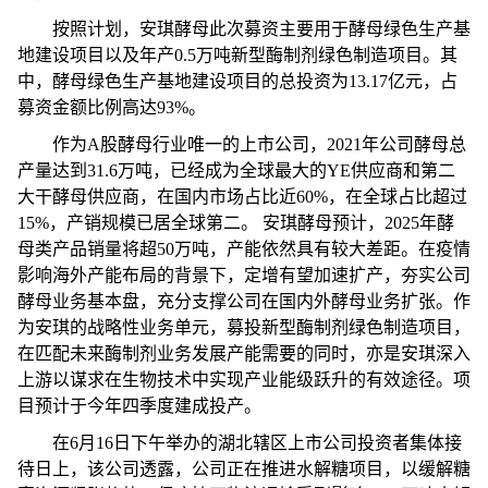
按照计划，安琪酵母此次募资主要用于酵母绿色生产基
地建设项目以及年产0.5万吨新型酶制剂绿色制造项目。其
中，酵母绿色生产基地建设项目的总
投资
为13.17亿元，占
募资金额比例高达93%。
作为A股酵母行业唯一的上市公司，2021年公司酵母总
产量达到31.6万吨，已经成为全球最大的YE供应商和第二
大干酵母供应商，在国内市场占比
近
60%，在全球占比超过
15%，产销规模已居全球第二。 安琪酵母预计，2025年酵
母类产品销量将超50万吨，产能依然具有较大差距。在
疫情
影响海外产能布局的背景下，定增有望加速扩产，夯实公司
酵母业务基本盘，充分支撑公司在国内外酵母业务扩张。作
为安琪的战略
性
业务单元，募投新型酶制剂绿色制造项目，
在匹配未来酶制剂业务发展产能需要的同时，亦是安琪深入
上游以谋求在生物技术中实现产业能级跃升的有效途径。项
目预计于今年四季度建成投产。
在6月16日下午举办的湖北辖区上市公司
投资
者集体接
待日上，该公司透露，公司正在推进水解糖项目，以缓解糖