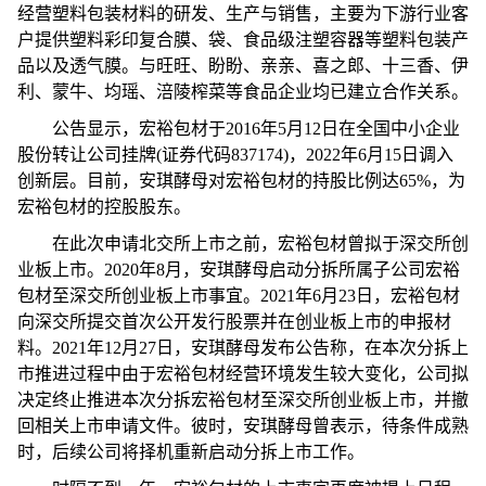
经营塑料包装材料的研发、生产与销售，主要为下游行业客
户提供塑料彩印复合膜、袋、食品级注塑容器等塑料包装产
品以及透气膜。与旺旺、盼盼、亲亲、喜之郎、十三香、伊
利、蒙牛、均瑶、涪陵榨菜等食品企业均已建立合作关系。
公告显示，宏裕包材于2016年5月12日在全国中小企业
股份转让公司挂牌(证券代码837174)，2022年6月15日调入
创新层。目前，安琪酵母对宏裕包材的持股比例达65%，为
宏裕包材的控股股东。
在此次申请北交所上市之前，宏裕包材曾拟于深交所创
业板上市。2020年8月，安琪酵母启动分拆所属子公司宏裕
包材至深交所创业板上市事宜。2021年6月23日，宏裕包材
向深交所提交首次公开发行
股票
并在创业板上市的申报材
料。2021年12月27日，安琪酵母发布公告称，在本次分拆上
市推进过程中由于宏裕包材经营环境发生较大变化，公司拟
决定终止推进本次分拆宏裕包材至深交所创业板上市，并撤
回相关上市申请文件。彼时，安琪酵母曾表示，待条件成熟
时，后续公司将择机重新启动分拆上市工作。