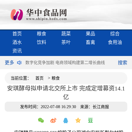
首页
粮食
蔬菜
果品
综合
酒水
饮料
茶叶
畜禽
食用油
资讯
更多
搜索
不谈“满意”
数字化竞争加剧 电商领域构建第二增长曲线
加快释放新
>
当前位置：
首页
粮食
安琪酵母拟申请北交所上市 完成定增募资14.1
亿
发布时间：2022-07-08 16:29:30
来源：长江商报