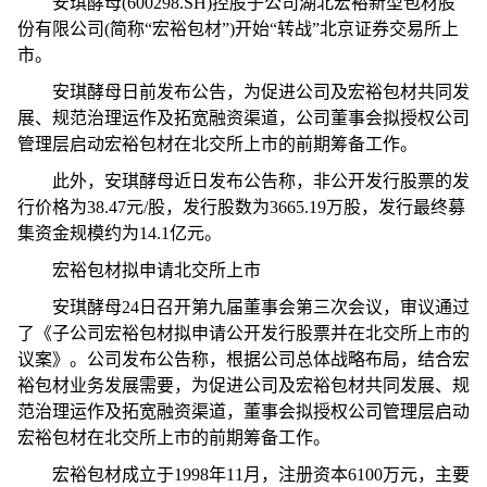
安琪酵母(600298.SH)控股子公司湖北宏裕新型包材股
份有限公司(简称“宏裕包材”)开始“转战”北京证券交易所上
市。
安琪酵母日前发布公告，为促进公司及宏裕包材共同发
展、规范治理运作及拓宽融资渠道，公司董事会拟授权公司
管理层启动宏裕包材在北交所上市的前期筹备工作。
此外，安琪酵母
近
日发布公告称，非公开发行
股票
的发
行价格为38.47元/股，发行股数为3665.19万股，发行最终募
集资金规模约为14.1亿元。
宏裕包材拟申请北交所上市
安琪酵母24日召开第九届董事会第三次会议，审议通过
了《子公司宏裕包材拟申请公开发行
股票
并在北交所上市的
议案》。公司发布公告称，根据公司总体战略布局，结合宏
裕包材业务发展需要，为促进公司及宏裕包材共同发展、规
范治理运作及拓宽融资渠道，董事会拟授权公司管理层启动
宏裕包材在北交所上市的前期筹备工作。
宏裕包材成立于1998年11月，注册资本6100万元，主要