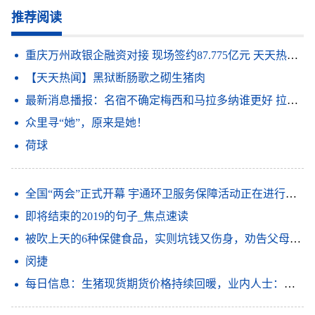
推荐阅读
重庆万州政银企融资对接 现场签约87.775亿元 天天热点评
【天天热闻】黑狱断肠歌之砌生猪肉
最新消息播报：名宿不确定梅西和马拉多纳谁更好 拉波尔塔谈梅西离队我必须做出这样的决定俱乐部高于所有人_观天下
众里寻“她”，原来是她！
荷球
全国“两会”正式开幕 宇通环卫服务保障活动正在进行时 信息
即将结束的2019的句子_焦点速读
被吹上天的6种保健食品，实则坑钱又伤身，劝告父母：谨慎购买|世界要闻
闵捷
每日信息：生猪现货期货价格持续回暖，业内人士：产业行稳致远还需强链补链