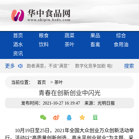
首页
粮食
蔬菜
果品
综合
酒水
饮料
茶叶
畜禽
食用油
资讯
更多
搜索
过半个世纪
跑者满意，不谈“满意”
数字化竞争加剧 电商领域构建第
>
当前位置：
首页
茶叶
青春在创新创业中闪光
发布时间：2021-10-27 16:19:47
来源：光明日报
10月19日至25日，2021年全国大众创业万众创新活动举
行。活动以“高质量创新创造，高水平创业就业”为主题，采