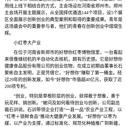
用线上线下相结合的方式，主会场设在河南省郑州市。郑州
主会场开展主题展示，从全国择优遴选144个项目，设5个展
区全面展示创新创业的典型案例和取得的重要成果。青年是
这场盛会中的重要参与者，他们的青春在创新创业中熠熠生
辉。
小红枣大产业
在位于河南省新郑市的好想你红枣博物馆里，一台看起
来很像缝纫机的半自动化去核机，颇有历史感。它是好想你
健康食品股份有限公司的创业信物，在成立初期由董事长石
聚彬自主发明，正是凭借它，“好想你”赚取了第一桶金。经
过29年的创新发展，如今“好想你”市值超40亿元，获取了近
200项专利。
“创业，特别是草根阶层的创业，就得敢于想象，善于
玩花样、搞创新。”被问及如何看待创业与创新，公司副总
裁石训说。石训带领企业打造“一县一品”农业产业工程，以
“红枣＋锁鲜食品”推动大健康产业发展。“好想你”以枣为
媒，以产业为支撑，通过标准化、规范化种植推广到新疆，