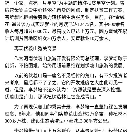
福一个家，点亮一片星空”为主题的精准扶贫星空计划。雪
绒花母婴关爱中心还依托自身的网点，制定扶贫工作方案，
有步骤地把剩余劳动力转移到生活服务业。目前，在“雪绒
花”通过该方式实现就业的月嫂已达12475名，其中800余名
收入每月超过6000元，最高收入已达上万元。圆方雪绒花累
计培训贫困地区妇女20万余人，安置就业10万余人。
再现伏羲山秀美奇景
作为河南伏羲山旅游开发有限公司总经理，李梦培敢于
创新，不怕困难，始终用超前思维谋划伏羲山旅游的发展。
以前的伏羲山是一座名不见经传的荒山，有不少投资者
来考察，最后都不了了之。它的开发难度之大由此可见一
斑。但是，李梦培不这么认为：“资源就是要去深入挖掘。
伏羲山是荒山，那就植树造林让它变成青山。”
为了再现伏羲山的秀美奇景，李梦培一直坚持绿色发展
理念，8年来，他和同事们实施荒山造林2万多亩，种植林木
300多万株，建设生态清洁型小流域13.98平方公里。
李梦培带动山区上万名群众，从事景区管理、经营民宿