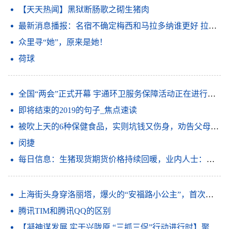
【天天热闻】黑狱断肠歌之砌生猪肉
最新消息播报：名宿不确定梅西和马拉多纳谁更好 拉波尔塔谈梅西离队我必须做出这样的决定俱乐部高于所有人_观天下
众里寻“她”，原来是她！
荷球
全国“两会”正式开幕 宇通环卫服务保障活动正在进行时 信息
即将结束的2019的句子_焦点速读
被吹上天的6种保健食品，实则坑钱又伤身，劝告父母：谨慎购买|世界要闻
闵捷
每日信息：生猪现货期货价格持续回暖，业内人士：产业行稳致远还需强链补链
上海街头身穿洛丽塔，爆火的“安福路小公主”，首次回应性别疑问
腾讯TIM和腾讯QQ的区别
【凝神谋发展 实干兴陇原 “三抓三促”行动进行时】聚焦短板补弱项 放大优势强特色——金塔县深入开展“三抓三促”行动