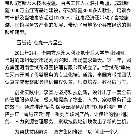
带动6万新郑人技术援疆、百名工作人员驻扎新疆，成就新
疆1000万亩红枣基地建设，带动新疆3000多人就业，培训乡
村干部及当地枣农超过10000人。红枣经济还带动了当地旅
游、宾馆服务等产业的发展，带动了当地多个县市经济的崛
起和转型。
“雪绒花”点亮一片星空
2011年2月，李圆方从澳大利亚昆士兰大学毕业回国，
当时的郑州母婴市场刚刚兴起，市场需求量大。这一年，圆
方集团河南雪绒花母婴护理有限公司成立了。“雪绒花”率先
在河南开创了母婴服务的专业化培训道路，李圆方带领团队
认真完成母婴服务培训课程设置、师资培养、教材编写等。
创业实践中，李圆方坚持科技创新，设计出了一套全新
的管理服务系统，极大地提高了物业、人力、家政服务行业
的效率。通过推出“后勤保障云服务系统”“医废追溯”“电子
陪护证”“雪绒花云”等一系列互联网产品，让传统的物业服
务、人力资源管理服务、家政技能培训焕发出了新的生机。
为帮扶贫困群众，圆方集团推出了以“就业一个人，幸