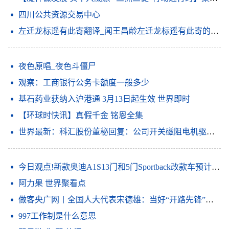
四川公共资源交易中心
左迁龙标遥有此寄翻译_闻王昌龄左迁龙标遥有此寄的意思_天天速看料
夜色原唱_夜色斗僵尸
观察：工商银行公务卡额度一般多少
基石药业获纳入沪港通 3月13日起生效 世界即时
【环球时快讯】真假千金 铭恩全集
世界最新：科汇股份董秘回复：公司开关磁阻电机驱动系统入选第六批山东省制造业单项冠军产品
今日观点!新款奥迪A1S13门和5门Sportback改款车预计将于上半年投放市场
阿力果 世界聚看点
做客央广网丨全国人大代表宋德雄：当好“开路先锋”打造区域科技创新中心
997工作制是什么意思