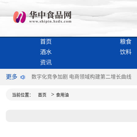
首页
粮食
酒水
饮料
资讯
更多
二增长曲线
加快释放新动能 双创升级版谋新突破
从青
>
当前位置：
首页
食用油