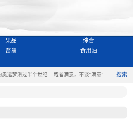
果品
综合
畜禽
食用油
搜索
”
数字化竞争加剧 电商领域构建第二增长曲线